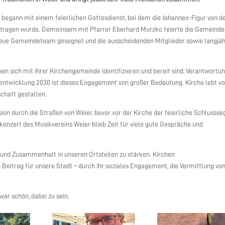
 begann mit einem feierlichen Gottesdienst, bei dem die Johannes-Figur von d
getragen wurde. Gemeinsam mit Pfarrer Eberhard Murzko feierte die Gemeinde
 neue Gemeindeteam gesegnet und die ausscheidenden Mitglieder sowie langjäh
en sich mit ihrer Kirchengemeinde identifizieren und bereit sind, Verantwortu
ntwicklung 2030 ist dieses Engagement von großer Bedeutung. Kirche lebt v
chaft gestalten.
ion durch die Straßen von Weier, bevor vor der Kirche der feierliche Schlusss
nzert des Musikvereins Weier blieb Zeit für viele gute Gespräche und
t und Zusammenhalt in unseren Ortsteilen zu stärken. Kirchen
 Beitrag für unsere Stadt – durch ihr soziales Engagement, die Vermittlung vo
war schön, dabei zu sein.