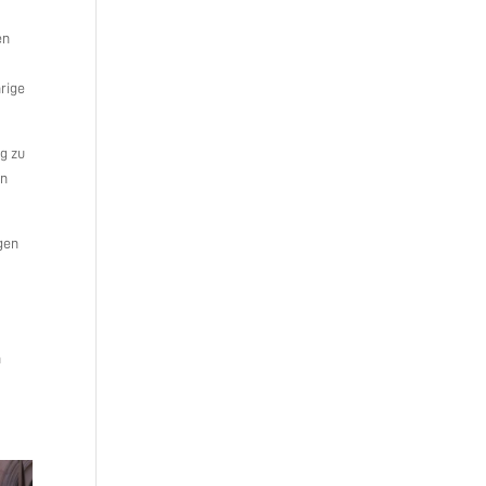
en
rige
ng zu
on
egen
n