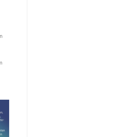
en
am