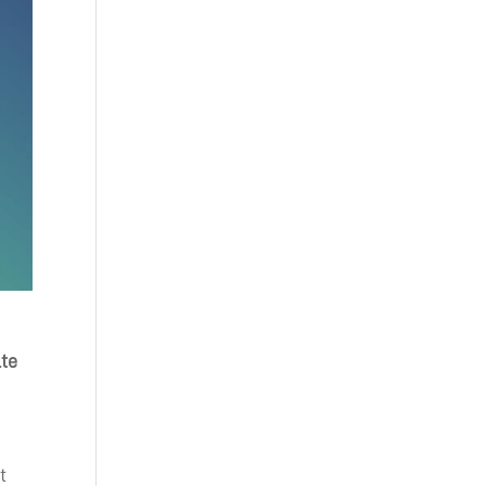
lte
t