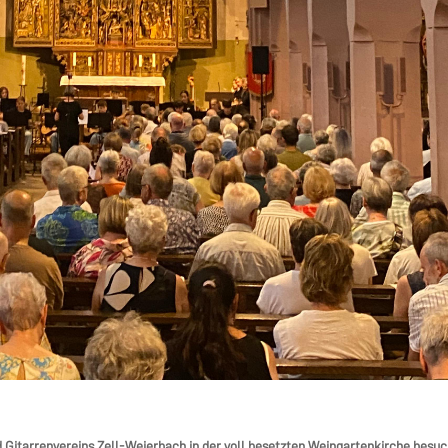
Gitarrenvereins Zell-Weierbach in der voll besetzten Weingartenkirche besuc