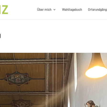
Über mich
Wahltagebuch
Ortsrundgäng
d