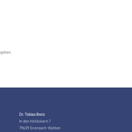
ugeben.
Dr. Tobias Benz
In den Hofäckern 7
79639 Grenzach-Wyhlen